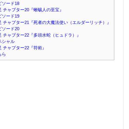
ピソード18
足 チャプター20『蜥蜴人の至宝』
ピソード19
補足 チャプター21『死者の大魔法使い（エルダーリッチ）』
ピソード20
補足 チャプター22『多頭水蛇（ヒュドラ）』
ペシャル
足 チャプター22『符術』
ちら