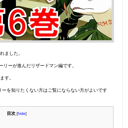
されました。
トーリーが進んだリザードマン編です。
います。
リーを知りたくない方はご覧にならない方がよいです
目次
[
hide
]