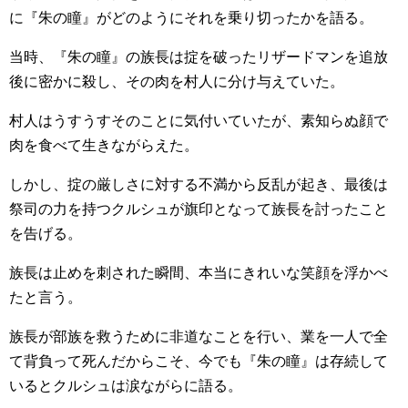
に『朱の瞳』がどのようにそれを乗り切ったかを語る。
当時、『朱の瞳』の族長は掟を破ったリザードマンを追放
後に密かに殺し、その肉を村人に分け与えていた。
村人はうすうすそのことに気付いていたが、素知らぬ顔で
肉を食べて生きながらえた。
しかし、掟の厳しさに対する不満から反乱が起き、最後は
祭司の力を持つクルシュが旗印となって族長を討ったこと
を告げる。
族長は止めを刺された瞬間、本当にきれいな笑顔を浮かべ
たと言う。
族長が部族を救うために非道なことを行い、業を一人で全
て背負って死んだからこそ、今でも『朱の瞳』は存続して
いるとクルシュは涙ながらに語る。