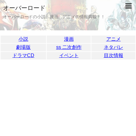
オーバーロード
オーバーロードの小説、漫画、アニメの情報満載！！
小説
漫画
アニメ
劇場版
ss 二次創作
ネタバレ
ドラマCD
イベント
目次情報