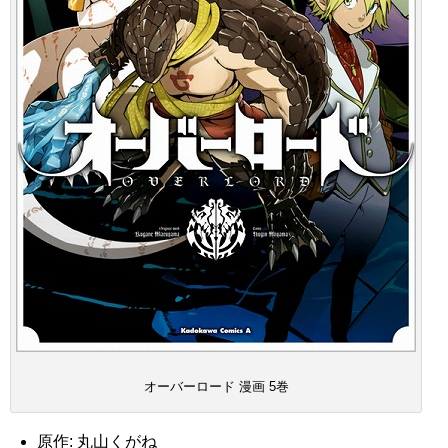
オーバーロード 漫画 5巻
原作: 丸山くがね