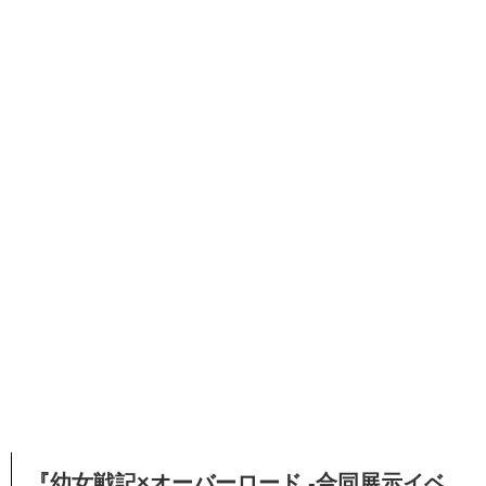
『幼女戦記×オーバーロード -合同展示イベ