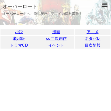
オーバーロード
オーバーロードの小説、漫画、アニメの情報満載！！
小説
漫画
アニメ
劇場版
ss 二次創作
ネタバレ
ドラマCD
イベント
目次情報