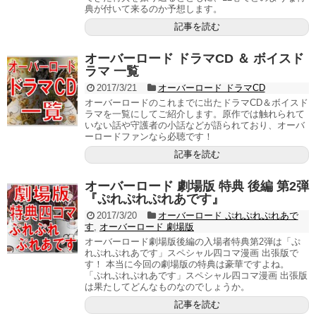
典が付いて来るのか予想します。
記事を読む
オーバーロード ドラマCD ＆ ボイスド
ラマ 一覧
2017/3/21
オーバーロード ドラマCD
オーバーロードのこれまでに出たドラマCD＆ボイスド
ラマを一覧にしてご紹介します。原作では触れられて
いない話や守護者の小話などが語られており、オーバ
ーロードファンなら必聴です！
記事を読む
オーバーロード 劇場版 特典 後編 第2弾
『ぷれぷれぷれあです』
2017/3/20
オーバーロード ぷれぷれぷれあで
す
,
オーバーロード 劇場版
オーバーロード劇場版後編の入場者特典第2弾は「ぷ
れぷれぷれあです」スペシャル四コマ漫画 出張版で
す！ 本当に今回の劇場版の特典は豪華ですよね。
「ぷれぷれぷれあです」スペシャル四コマ漫画 出張版
は果たしてどんなものなのでしょうか。
記事を読む