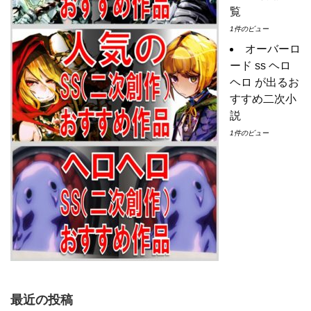
覧
1件のビュー
オーバーロ
ード ss ヘロ
ヘロ が出るお
すすめ二次小
説
1件のビュー
最近の投稿