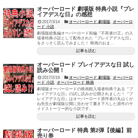
オーバーロード 劇場版 特典小説『プレ
イアデスな日』の感想
2017/3/14
オーバーロード 劇場版
,
オーバーロ
ード 小説
劇場版総集編オーバーロード前編『不死者の王』の入
場者特典小説として配布された『プレイアデスな日』
をさっそく読んでみました！ 映画のおま...
記事を読む
オーバーロード プレイアデスな日 試し
読み公開！
2017/2/19
オーバーロード 劇場版
,
オーバーロ
ード 小説
,
オーバーロード 映画
劇場版オーバーロードの映画館入場者特典である『プ
レイアデスな日』の試し読みが公開されました！『プ
レイアデスな日』はオーバーロード原作者の丸山くが
ね先生が劇場版公開に合わせて書き下ろした原作のサ
イドストーリー的な小説です。
記事を読む
オーバーロード 特典 第2弾【後編】前
売り券