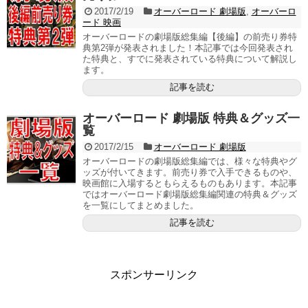
2017/2/19
オーバーロード 劇場版
,
オーバーロ
ード 映画
オーバーロードの劇場版総集編【後編】の前売り券特
典第2弾が発表されました！本記事では今回発表され
た特典と、すでに発表されている特典について解説し
ます。
記事を読む
オーバーロード 劇場版 特典＆グッズ一
覧
2017/2/15
オーバーロード 劇場版
オーバーロードの劇場版総集編では、様々な特典やグ
ッズが付いてきます。前売り券で入手できるものや、
映画館に入場するともらえるものもあります。本記事
ではオーバーロード劇場版総集編関連の特典＆グッズ
を一覧にしてまとめました。
記事を読む
スポンサーリンク