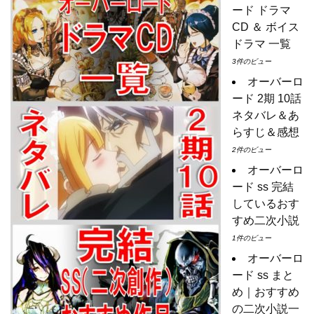
ード ドラマ
CD ＆ ボイス
ドラマ 一覧
3件のビュー
オーバーロ
ード 2期 10話
ネタバレ＆あ
らすじ＆感想
2件のビュー
オーバーロ
ード ss 完結
しているおす
すめ二次小説
1件のビュー
オーバーロ
ード ss まと
め｜おすすめ
の二次小説一