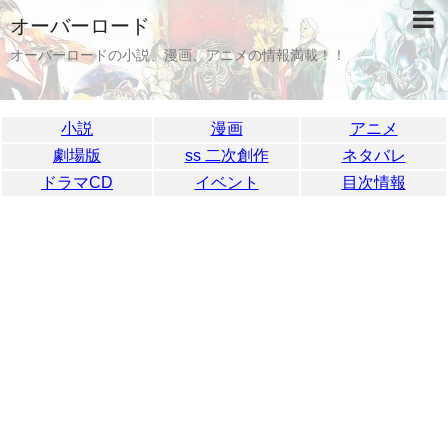
オーバーロード
オーバーロードの小説、漫画、アニメの情報満載！！
小説
漫画
アニメ
劇場版
ss 二次創作
ネタバレ
ドラマCD
イベント
目次情報